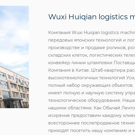
Wuxi Huiqian logistics 
Компания Wuxi Huiqian logistics machi
передовых японских технологий и ло
производстве и продаже роликов, ро
складских клеток, логистических тел
конвейер линии штамповки Поставщ
Компания в Китае
. Штаб-квартира ра
высокотехнологичных технологий Уси
полный набор окружающих объектов. Wu
имеет полную и научную систему упр
технологическое оборудование. Наша 
нашими областями. Как
Обычай Ленто
искренне предоставим каждому клиен
всестороннее послепродажное технич
приходят посетить нашу компанию и м