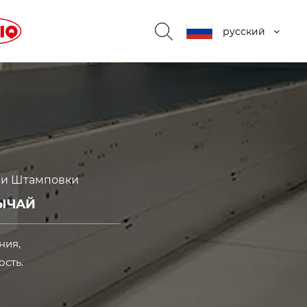
русский
ии Штамповки
ЫЧАЙ
ния,
ость.