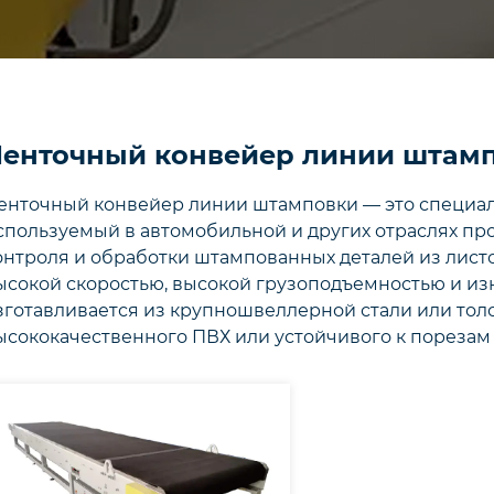
енточный конвейер линии штам
енточный конвейер линии штамповки — это специа
спользуемый в автомобильной и других отраслях пр
онтроля и обработки штампованных деталей из листо
ысокой скоростью, высокой грузоподъемностью и из
зготавливается из крупношвеллерной стали или толст
ысококачественного ПВХ или устойчивого к порезам