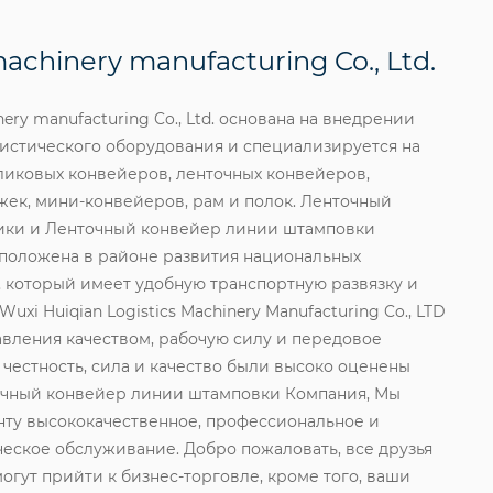
machinery manufacturing Co., Ltd.
nery manufacturing Co., Ltd. основана на внедрении
гистического оборудования и специализируется на
ликовых конвейеров, ленточных конвейеров,
ежек, мини-конвейеров, рам и полок.
Ленточный
ики
и
Ленточный конвейер линии штамповки
сположена в районе развития национальных
, который имеет удобную транспортную развязку и
xi Huiqian Logistics Machinery Manufacturing Co., LTD
авления качеством, рабочую силу и передовое
честность, сила и качество были высоко оценены
чный конвейер линии штамповки Компания
, Мы
ту высококачественное, профессиональное и
еское обслуживание. Добро пожаловать, все друзья
огут прийти к бизнес-торговле, кроме того, ваши